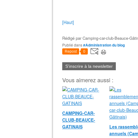
[Haut]
Rédigé par
Camping-car-club-Beauce-Gâti
Publié dans
#Administration du blog
Repost
0
S'inscrire à la newsletter
Vous aimerez aussi :
CAMPING-CAR-
CLUB-BEAUCE-
GATINAIS
Les rassemb
annuels (Cam