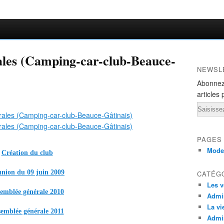
ales (Camping-car-club-Beauce-
NEWSL
Abonnez
articles 
Email
PAGES
Mode
Création du club
nion du 09 juin 2009
CATÉG
Les v
emblée générale 2010
Admin
La vi
emblée générale 2011
Admin