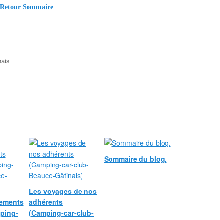
Retour Sommaire
nais
Sommaire du blog.
Les voyages de nos
lements
adhérents
ping-
(Camping-car-club-