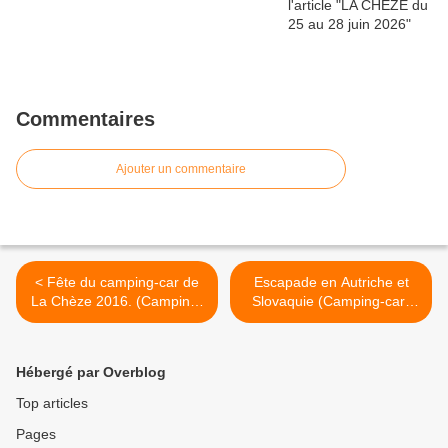
Commentaires
Ajouter un commentaire
< Fête du camping-car de
Escapade en Autriche et
La Chèze 2016. (Camping-
Slovaquie (Camping-car-
car-club-Beauce-Gâtinais)
club-Beauce-Gâtinais) >
Hébergé par Overblog
Top articles
Pages