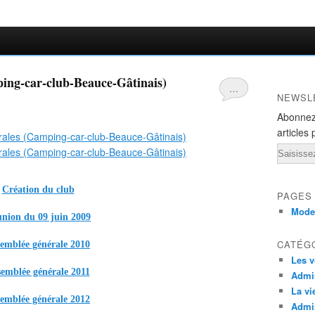
ing-car-club-Beauce-Gâtinais)
…
NEWSL
Abonnez
articles 
Email
Création du club
PAGES
Mode
nion du 09 juin 2009
CATÉG
emblée générale 2010
Les v
emblée générale 2011
Admin
La vi
emblée générale 2012
Admin