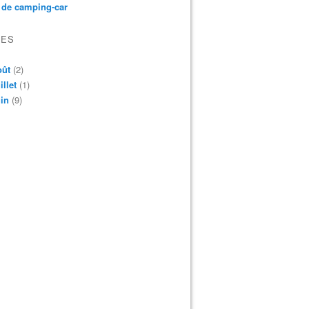
 de camping-car
VES
oût
(2)
illet
(1)
in
(9)