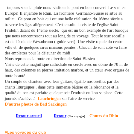
Toujours sous la pluie nous visitons le pont en bois couvert. Le seul en
Europe! Il enjambe le Rhin. La frontière Germano-Suisse se situe au
milieu. Ce pont en bois qui est une belle réalisation du 16ème siècle a
traversé les âges allègrement. C'est ensuite la visite de l'église Saint
Fridolin datant du 14ème siècle, qui est un bon exemple de l'art baroque
que nous rencontrerons tout au long de ce voyage. Tout le stuc rocaille
est de l'école de Wessobrunn ( guide vert). Une visite rapide du centre
ville et de quelques rares maisons peintes . Chacun de sont côté va faire
des emplettes pour le déjeuner du midi .
Nous reprenons la route en direction de Saint Blasien
Visite de cette magnifique cathédrale en cercle avec un dôme de 70 m de
haut, des colonnes en pierres imitation marbre, et un cœur avec orgues de
toute beauté.
Un couple de chanteur avec leur guitare, égaille nos oreilles par des
chants liturgiques , dans cette immense bâtisse ou la résonance et la
qualité du son est parfaite quelque soit l'endroit ou l'on se place. Cette
journée s'achève à
Lauchringen
sur l'aire de service.
D'autres photos de Bad Sackingen
Retour accueil
Retour
Chutes du Rhin
(Nos voyages)
#Les voyages du club