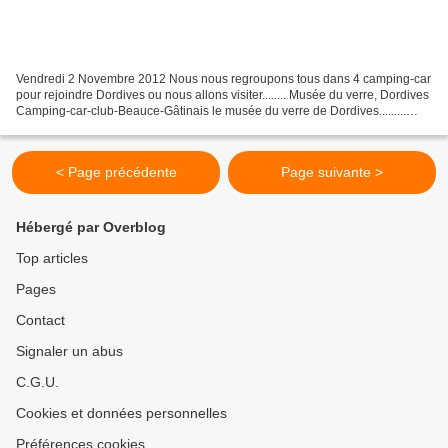
Vendredi 2 Novembre 2012 Nous nous regroupons tous dans 4 camping-car
pour rejoindre Dordives ou nous allons visiter........ Musée du verre, Dordives
Camping-car-club-Beauce-Gâtinais le musée du verre de Dordives.........
Musée du verre, Dordives Camping-car-club-Beauce-Gâtinais .......
< Page précédente
Page suivante >
Hébergé par Overblog
Top articles
Pages
Contact
Signaler un abus
C.G.U.
Cookies et données personnelles
Préférences cookies