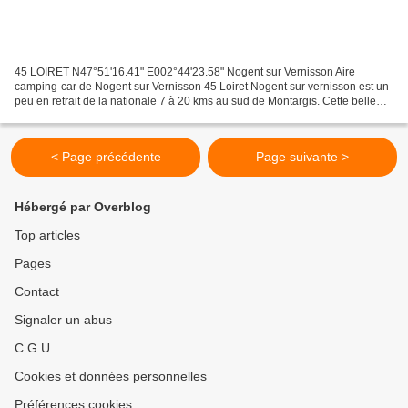
45 LOIRET N47°51'16.41" E002°44'23.58" Nogent sur Vernisson Aire
camping-car de Nogent sur Vernisson 45 Loiret Nogent sur vernisson est un
peu en retrait de la nationale 7 à 20 kms au sud de Montargis. Cette belle
aire située au sud et à 5 mn à pieds...
< Page précédente
Page suivante >
Hébergé par Overblog
Top articles
Pages
Contact
Signaler un abus
C.G.U.
Cookies et données personnelles
Préférences cookies